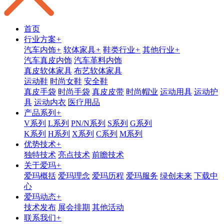
首页
行业方案
+
汽车内饰
+
软体家具
+
鞋类行业
+
其他行业
+
汽车真皮内饰
汽车革料内饰
真皮软体家具
布艺软体家具
运动鞋
时尚女鞋
安全鞋
真皮手袋
时尚手袋
真皮皮带
时尚帽业
运动用具
运动护
具
运动内衣
医疗用品
产品系列
+
V系列
L系列
PN/N系列
S系列
G系列
K系列
H系列
X系列
C系列
M系列
优势技术
+
独特技术
亮点技术
前瞻技术
关于爱玛
+
爱玛概括
爱玛理念
爱玛历程
爱玛服务
绿创未来
下载中
心
爱玛动态
+
技术发布
展会排期
其他活动
联系我们
+