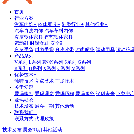
首页
行业方案
+
汽车内饰
+
软体家具
+
鞋类行业
+
其他行业
+
汽车真皮内饰
汽车革料内饰
真皮软体家具
布艺软体家具
运动鞋
时尚女鞋
安全鞋
真皮手袋
时尚手袋
真皮皮带
时尚帽业
运动用具
运动护
产品系列
+
V系列
L系列
PN/N系列
S系列
G系列
K系列
H系列
X系列
C系列
M系列
优势技术
+
独特技术
亮点技术
前瞻技术
关于爱玛
+
爱玛概括
爱玛理念
爱玛历程
爱玛服务
绿创未来
下载中
爱玛动态
+
技术发布
展会排期
其他活动
联系我们
+
联系方式
代理政策
技术发布
展会排期
其他活动