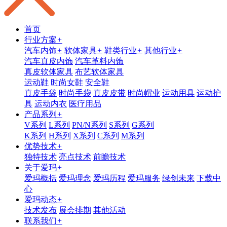
首页
行业方案
+
汽车内饰
+
软体家具
+
鞋类行业
+
其他行业
+
汽车真皮内饰
汽车革料内饰
真皮软体家具
布艺软体家具
运动鞋
时尚女鞋
安全鞋
真皮手袋
时尚手袋
真皮皮带
时尚帽业
运动用具
运动护
具
运动内衣
医疗用品
产品系列
+
V系列
L系列
PN/N系列
S系列
G系列
K系列
H系列
X系列
C系列
M系列
优势技术
+
独特技术
亮点技术
前瞻技术
关于爱玛
+
爱玛概括
爱玛理念
爱玛历程
爱玛服务
绿创未来
下载中
心
爱玛动态
+
技术发布
展会排期
其他活动
联系我们
+